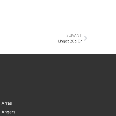
SUIVANT
Lingot 20g Or
Arras
Angers