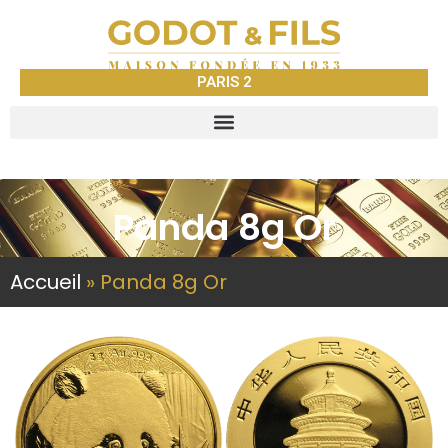
PARIS 2
Panda 8g Or
Accueil
»
Panda 8g Or