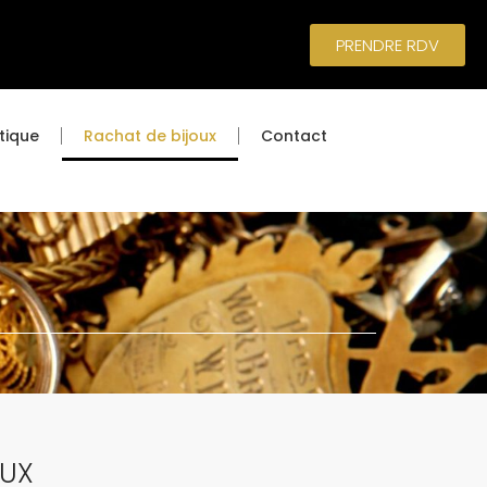
PRENDRE RDV
tique
Rachat de bijoux
Contact
OUX