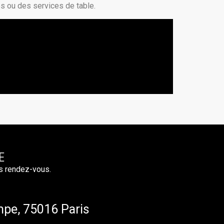
es ou des services de table.
E
s rendez-vous.
mpe, 75016 Paris