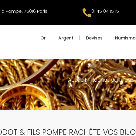
 la Pompe, 75016 Paris
01 45 04 15 15
Or
Argent
Devises
Numisma
Accueil
»
Rachat de bijoux
DOT & FILS POMPE RACHÈTE VOS BIJ