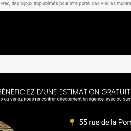
vrac, des bijoux trop abîmés pour être porté, des vieilles montr
BÉNÉFICIEZ D’UNE ESTIMATION GRATUIT
s ou venez nous rencontrer directement en agence, avec ou san
55 rue de la Po