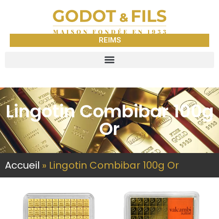
REIMS
Lingotin Combibar 100g
Or
Accueil
»
Lingotin Combibar 100g Or