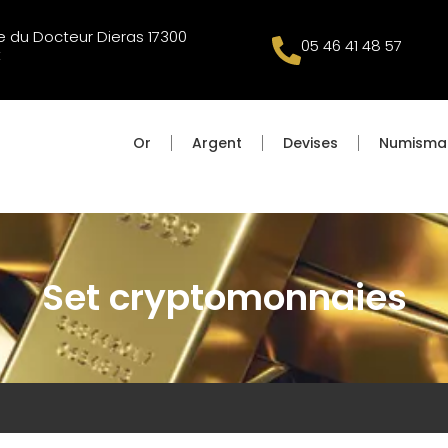
 du Docteur Dieras 17300
05 46 41 48 57
t
Or
Argent
Devises
Numisma
Set cryptomonnaies