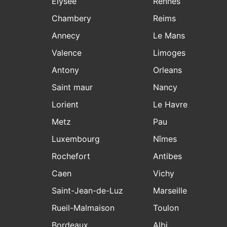
Elysee
Rennes
Chambery
Reims
Annecy
Le Mans
Valence
Limoges
Antony
Orleans
Saint maur
Nancy
Lorient
Le Havre
Metz
Pau
Luxembourg
Nîmes
Rochefort
Antibes
Caen
Vichy
Saint-Jean-de-Luz
Marseille
Rueil-Malmaison
Toulon
Bordeaux
Albi