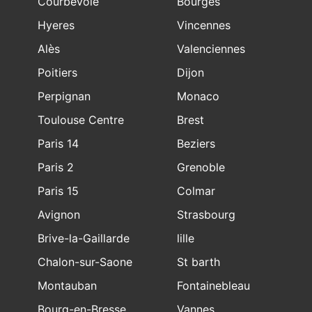
Courbevoie
Bourges
Hyeres
Vincennes
Alès
Valenciennes
Poitiers
Dijon
Perpignan
Monaco
Toulouse Centre
Brest
Paris 14
Beziers
Paris 2
Grenoble
Paris 15
Colmar
Avignon
Strasbourg
Brive-la-Gaillarde
lille
Chalon-sur-Saone
St barth
Montauban
Fontainebleau
Bourg-en-Bresse
Vannes