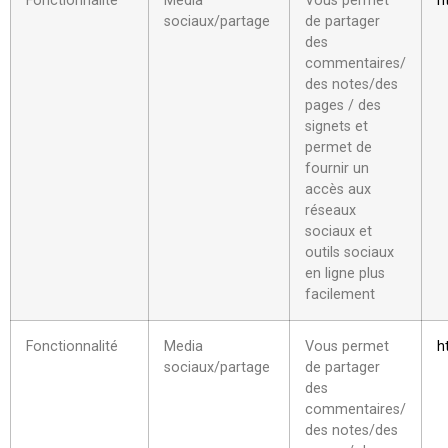
Fonctionnalité
Media
Vous permet
h
sociaux/partage
de partager
des
commentaires/
des notes/des
pages / des
signets et
permet de
fournir un
accès aux
réseaux
sociaux et
outils sociaux
en ligne plus
facilement
Fonctionnalité
Media
Vous permet
h
sociaux/partage
de partager
des
commentaires/
des notes/des