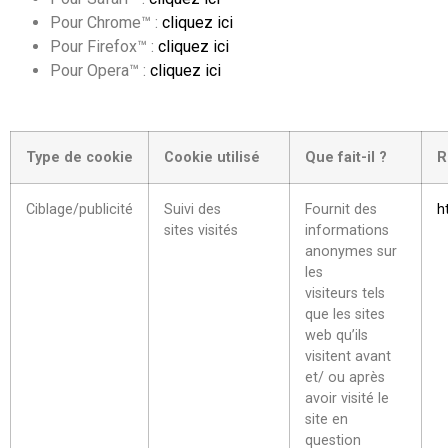
Pour Chrome™ :
cliquez ici
Pour Firefox™ :
cliquez ici
Pour Opera™ :
cliquez ici
Type de cookie
Cookie utilisé
Que fait-il ?
R
Ciblage/publicité
Suivi des
Fournit des
h
sites visités
informations
anonymes sur
les
visiteurs tels
que les sites
web qu’ils
visitent avant
et/ ou après
avoir visité le
site en
question