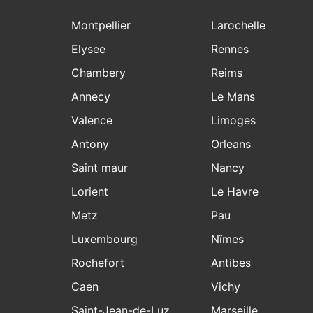
Montpellier
Larochelle
Elysee
Rennes
Chambery
Reims
Annecy
Le Mans
Valence
Limoges
Antony
Orleans
Saint maur
Nancy
Lorient
Le Havre
Metz
Pau
Luxembourg
Nîmes
Rochefort
Antibes
Caen
Vichy
Saint-Jean-de-Luz
Marseille