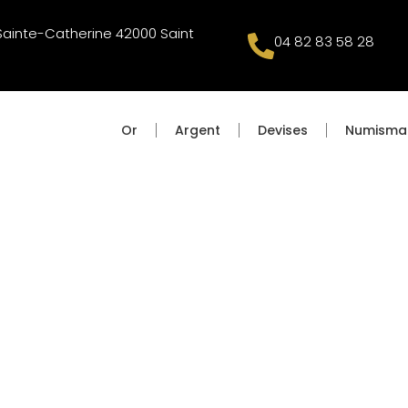
 Sainte-Catherine 42000 Saint
04 82 83 58 28
Or
Argent
Devises
Numisma
 & FILS SAINT-É
GOCE DE METAUX PRECIEUX DEPUIS 1