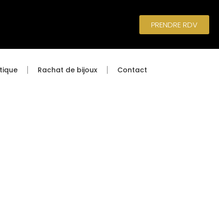
PRENDRE RDV
tique
Rachat de bijoux
Contact
TIENNE
933