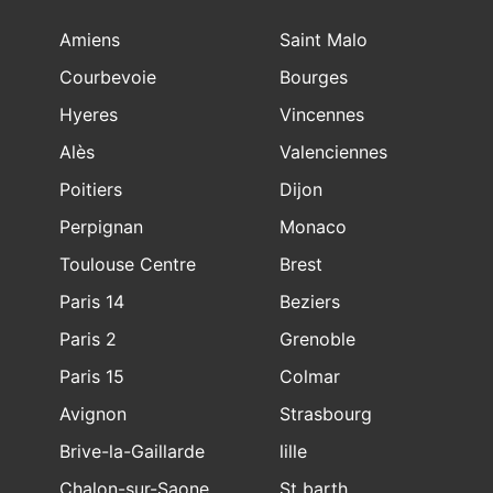
Amiens
Saint Malo
Courbevoie
Bourges
Hyeres
Vincennes
Alès
Valenciennes
Poitiers
Dijon
Perpignan
Monaco
Toulouse Centre
Brest
Paris 14
Beziers
Paris 2
Grenoble
Paris 15
Colmar
Avignon
Strasbourg
Brive-la-Gaillarde
lille
Chalon-sur-Saone
St barth