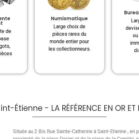
Burea
ente
Numismatique
Lar
nt
Large choix de
devis
te de
pièces rares du
ou
base
monde entier pour
imm
ngots,
les collectionneurs.
di
pièces
int-Étienne - LA RÉFÉRENCE EN OR ET
Située au 2 Bis Rue Sainte-Catherine à Saint-Etienne , en pl
proximité de la place Dorian et de la place de la Comète, 