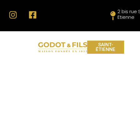
2 bis rue
Etienne
SAINT-
ÉTIENNE
GODOT
NE