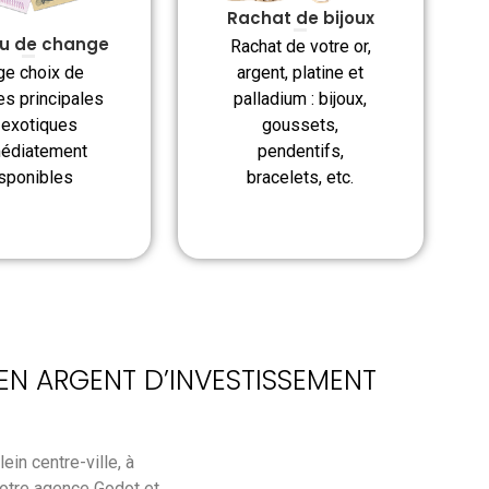
Rachat de bijoux
u de change
Rachat de votre or,
argent, platine et
ge choix de
palladium : bijoux,
es principales
goussets,
 exotiques
pendentifs,
édiatement
bracelets, etc.
sponibles
 EN ARGENT D’INVESTISSEMENT
ein centre-ville, à
notre agence Godot et