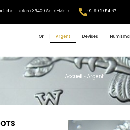
Maréchal Leclerc 35400 Saint-Malo
02 99 19 54 67
Or
Argent
Devises
Numisma
Accueil
»
Argent
GOTS