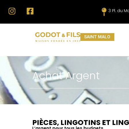
3 Pl. du 
SAINT MALO
Achat Argent
PIÈCES, LINGOTINS ET LIN
L’argent pour tous les budgets