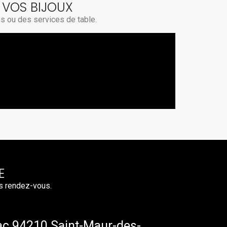
 VOS BIJOUX
es ou des services de table.
E
s rendez-vous.
ac 94210 Saint-Maur-des-