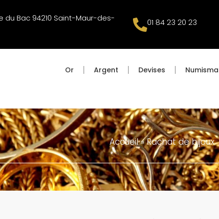
e du Bac 94210 Saint-Maur-des-
01 84 23 20 23
Or
Argent
Devises
Numisma
Accueil
»
Rachat de bijoux