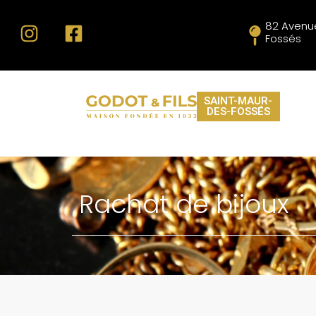
82 Avenu
Fossés
SAINT-MAUR-
DES-FOSSÉS
Rachat de bijoux