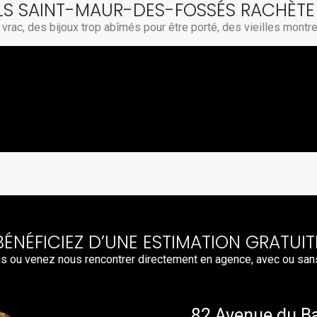
LS SAINT-MAUR-DES-FOSSÉS RACHÈTE
vrac, des bijoux trop abîmés pour être porté, des vieilles montr
BÉNÉFICIEZ D’UNE ESTIMATION GRATUIT
s ou venez nous rencontrer directement en agence, avec ou san
82 Avenue du B