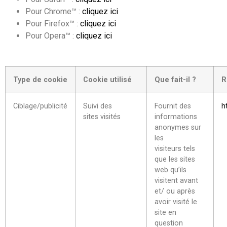
Pour Chrome™ :
cliquez ici
Pour Firefox™ :
cliquez ici
Pour Opera™ :
cliquez ici
Type de cookie
Cookie utilisé
Que fait-il ?
R
Ciblage/publicité
Suivi des
Fournit des
h
sites visités
informations
anonymes sur
les
visiteurs tels
que les sites
web qu’ils
visitent avant
et/ ou après
avoir visité le
site en
question