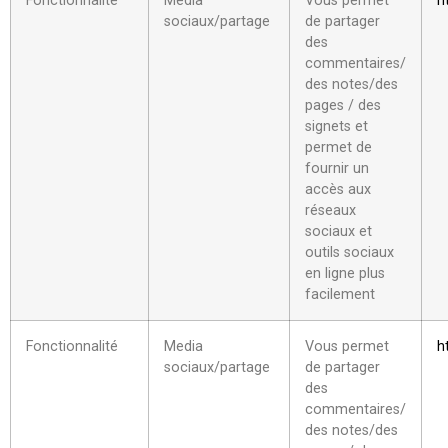
Fonctionnalité
Media
Vous permet
h
sociaux/partage
de partager
des
commentaires/
des notes/des
pages / des
signets et
permet de
fournir un
accès aux
réseaux
sociaux et
outils sociaux
en ligne plus
facilement
Fonctionnalité
Media
Vous permet
h
sociaux/partage
de partager
des
commentaires/
des notes/des