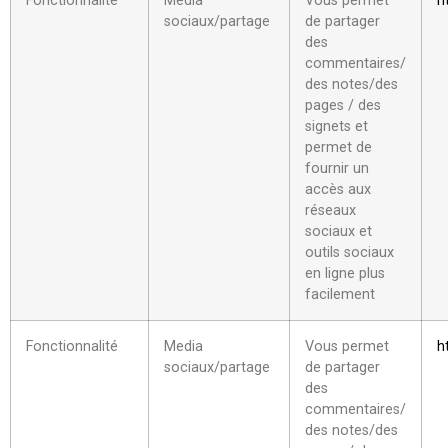
Fonctionnalité
Media
Vous permet
h
sociaux/partage
de partager
des
commentaires/
des notes/des
pages / des
signets et
permet de
fournir un
accès aux
réseaux
sociaux et
outils sociaux
en ligne plus
facilement
Fonctionnalité
Media
Vous permet
h
sociaux/partage
de partager
des
commentaires/
des notes/des