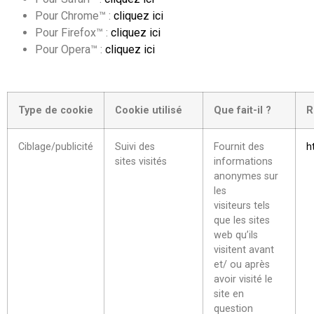
Pour Chrome™ :
cliquez ici
Pour Firefox™ :
cliquez ici
Pour Opera™ :
cliquez ici
Type de cookie
Cookie utilisé
Que fait-il ?
R
Ciblage/publicité
Suivi des
Fournit des
h
sites visités
informations
anonymes sur
les
visiteurs tels
que les sites
web qu’ils
visitent avant
et/ ou après
avoir visité le
site en
question