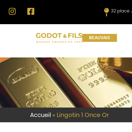
32 place
BEAUVAIS
Accueil
»
Lingotin 1 Once Or