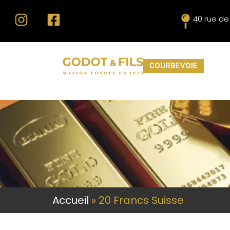
40 rue d
COURBEVOIE
Accueil
»
20 Francs Suisse