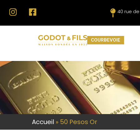
40 rue d
COURBEVOIE
Accueil
»
50 Pesos Or