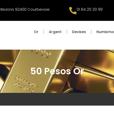
e Bezons 92400 Courbevoie
01 84 20 20 99
Or
Argent
Devises
Numisma
50 Pesos Or