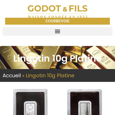
COURBEVOIE
Lingotin 10g Platine
Accueil
»
Lingotin 10g Platine