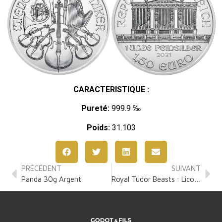
CARACTERISTIQUE :
Pureté:
999.9 ‰
Poids:
31.103
PRÉCÉDENT
SUIVANT
Panda 30g Argent
Royal Tudor Beasts : Licorne de Seymour 2 Onces Argent