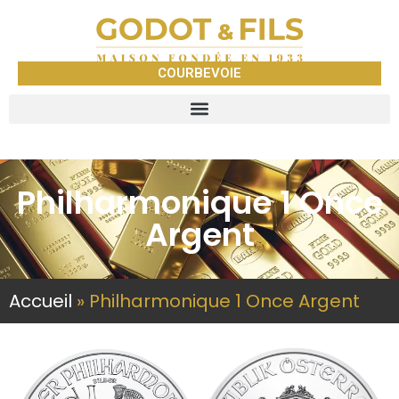
COURBEVOIE
Philharmonique 1 Once
Argent
Accueil
»
Philharmonique 1 Once Argent