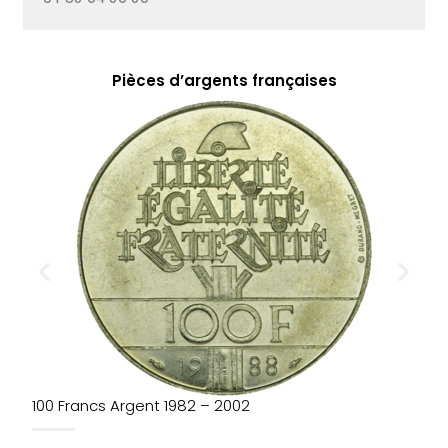
Pièces d’argents françaises
100 Francs Argent 1982 – 2002
5