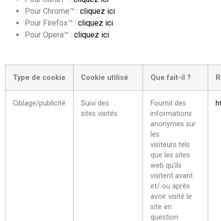
Pour Chrome™ :
cliquez ici
Pour Firefox™ :
cliquez ici
Pour Opera™ :
cliquez ici
Type de cookie
Cookie utilisé
Que fait-il ?
R
Ciblage/publicité
Suivi des
Fournit des
h
sites visités
informations
anonymes sur
les
visiteurs tels
que les sites
web qu’ils
visitent avant
et/ ou après
avoir visité le
site en
question