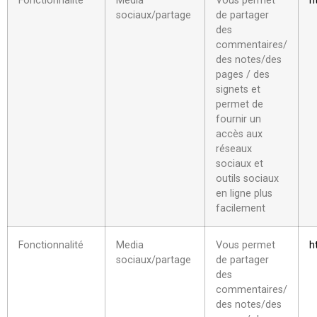
Fonctionnalité
Media
Vous permet
h
sociaux/partage
de partager
des
commentaires/
des notes/des
pages / des
signets et
permet de
fournir un
accès aux
réseaux
sociaux et
outils sociaux
en ligne plus
facilement
Fonctionnalité
Media
Vous permet
h
sociaux/partage
de partager
des
commentaires/
des notes/des