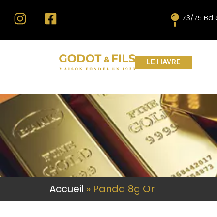
73/75 Bd 
LE HAVRE
Accueil
»
Panda 8g Or