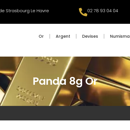
de Strasbourg Le Havre
02 78 93 04 04
Or
Argent
Devises
Numisma
Panda 8g Or