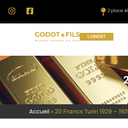
2 place A
LORIENT
Accueil
»
20 Francs Turin 1929 – 19