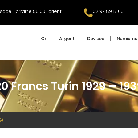
lsace-Lorraine 56100 Lorient
02 97 89 17 65
Or
Argent
Devises
Numisma
20 Francs Turin 1929 – 193
39