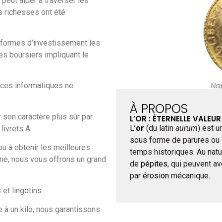
 peut aider à traverser les
s richesses ont été
 formes d’investissement les
es boursiers impliquant le
Na
nces informatiques ne
À PROPOS
 son caractère plus sûr par
L’OR : ÉTERNELLE VALEU
L’
or
(du latin
aurum
) est u
livrets A.
sous forme de parures ou
u à obtenir les meilleures
temps historiques. Au natu
tine, nous vous offrons un grand
de
pépites
, qui peuvent av
par
érosion
mécanique.
et lingotins.
à un kilo, nous garantissons