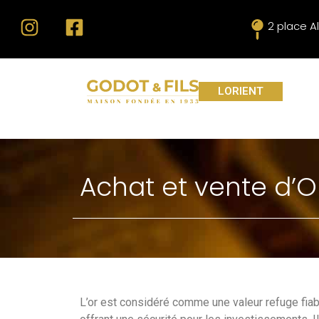
2 place A
LORIENT
Achat et vente d’O
L’or est considéré comme une valeur refuge fia