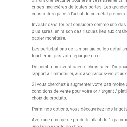
offrant une sécurité pour les investissements. Il
crises financières de toutes sortes. Les grande
construites grâce à l’achat de ce métal précieux.
Investir dans l’or est considéré comme une des
plus sûres, en raison des risques liés aux crash
papier monétaire.
Les perturbations de la monnaie ou les défailla
toucheront pas votre épargne en or.
De nombreux investisseurs choisissent l’or pour
rapport à l’immobilier, aux assurances-vie et aux 
Si vous cherchez à augmenter votre patrimoine o
conditions de vente pour votre or / argent / pla
choix de produits.
Parmi nos options, vous découvrirez nos lingots 
Avec une gamme de produits allant de 1 gramme 
une large variété de choix.