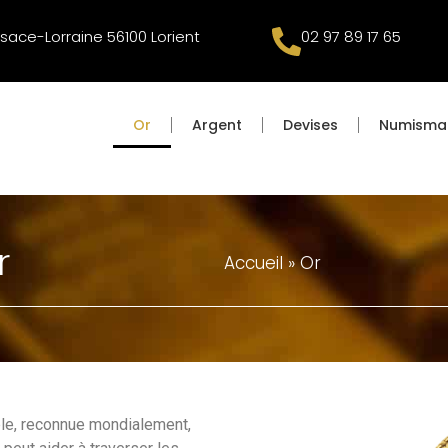
lsace-Lorraine 56100 Lorient
02 97 89 17 65
Or
Argent
Devises
Numisma
r
Accueil
»
Or
ble, reconnue mondialement,