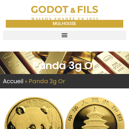
MULHOUSE
Panda 3g Or
Accueil
»
Panda 3g Or