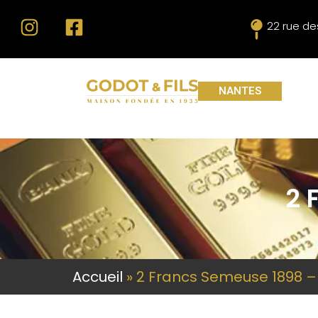
22 rue de
NANTES
2 
Accueil
»
2 Francs Semeuse 1898 –