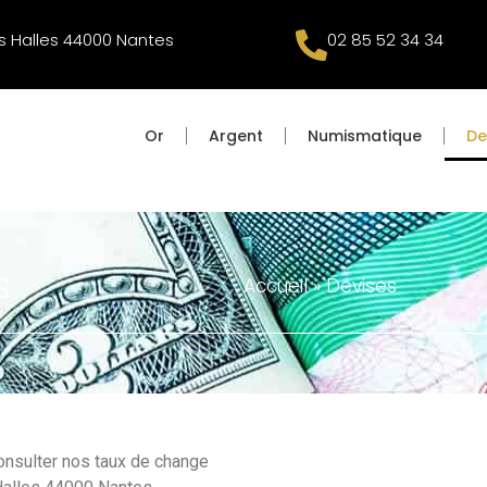
s Halles 44000 Nantes
02 85 52 34 34
Or
Argent
Numismatique
De
s
Accueil
»
Devises
onsulter nos taux de change