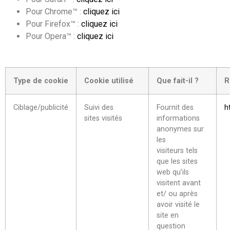
Pour Chrome™ :
cliquez ici
Pour Firefox™ :
cliquez ici
Pour Opera™ :
cliquez ici
Type de cookie
Cookie utilisé
Que fait-il ?
R
Ciblage/publicité
Suivi des
Fournit des
h
sites visités
informations
anonymes sur
les
visiteurs tels
que les sites
web qu’ils
visitent avant
et/ ou après
avoir visité le
site en
question