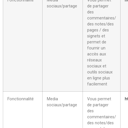
Fonctionnalité
Media
Vous permet
h
sociaux/partage
de partager
des
commentaires/
des notes/des
pages / des
signets et
permet de
fournir un
accès aux
réseaux
sociaux et
outils sociaux
en ligne plus
facilement
Fonctionnalité
Media
Vous permet
h
sociaux/partage
de partager
des
commentaires/
des notes/des