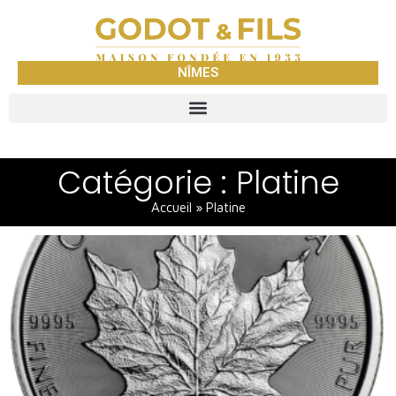
NÎMES
Catégorie : Platine
Accueil
»
Platine