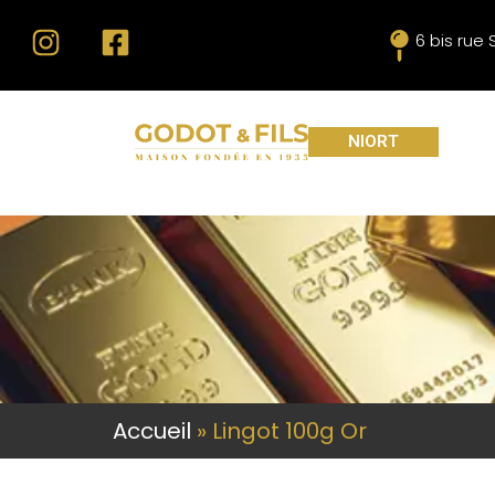
6 bis rue
NIORT
Accueil
»
Lingot 100g Or