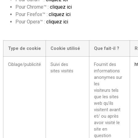
Pour Chrome™ :
cliquez ici
Pour Firefox™ :
cliquez ici
Pour Opera™ :
cliquez ici
Type de cookie
Cookie utilisé
Que fait-il ?
R
Ciblage/publicité
Suivi des
Fournit des
h
sites visités
informations
anonymes sur
les
visiteurs tels
que les sites
web qu’ils
visitent avant
et/ ou après
avoir visité le
site en
question