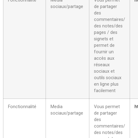
Fonctionnalité
Media
Vous permet
h
sociaux/partage
de partager
des
commentaires/
des notes/des
pages / des
signets et
permet de
fournir un
accès aux
réseaux
sociaux et
outils sociaux
en ligne plus
facilement
Fonctionnalité
Media
Vous permet
h
sociaux/partage
de partager
des
commentaires/
des notes/des