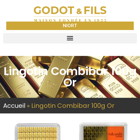
NIORT
Lingotin Combibar 100g
Or
Accueil
»
Lingotin Combibar 100g Or