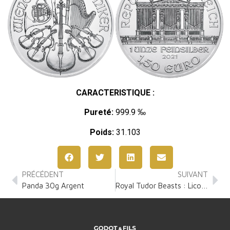
CARACTERISTIQUE :
Pureté:
999.9 ‰
Poids:
31.103
PRÉCÉDENT
SUIVANT
Panda 30g Argent
Royal Tudor Beasts : Licorne de Seymour 2 Onces Argent