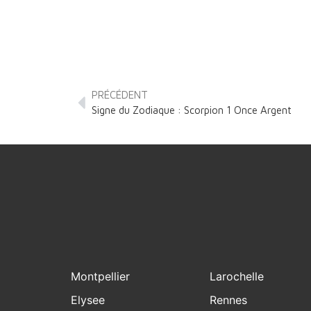
PRÉCÉDENT
Signe du Zodiaque : Scorpion 1 Once Argent
Montpellier
Larochelle
Elysee
Rennes