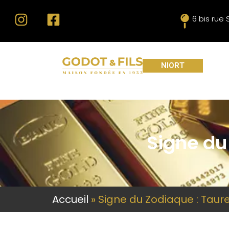
6 bis rue
NIORT
Signe du
Accueil
»
Signe du Zodiaque : Taur