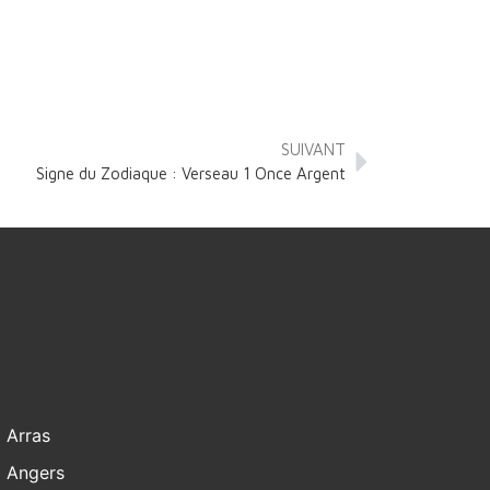
SUIVANT
Signe du Zodiaque : Verseau 1 Once Argent
Arras
Angers