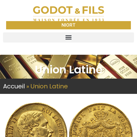
NIORT
Union Latine
Accueil
»
Union Latine