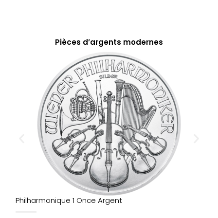
Pièces d’argents modernes
Philharmonique 1 Once Argent
S