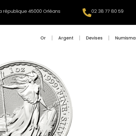
la république 45000 Orléans
02 38 77 80 59
Or
Argent
Devises
Numisma