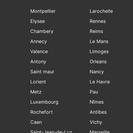
Montpellier
Larochelle
Elysee
Rennes
Chambery
Reims
Annecy
Le Mans
Valence
Limoges
Antony
Orleans
Saint maur
Nancy
Lorient
Le Havre
Metz
Pau
Luxembourg
Nîmes
Rochefort
Antibes
Caen
Vichy
Saint-Jean-de-Luz
Marseille