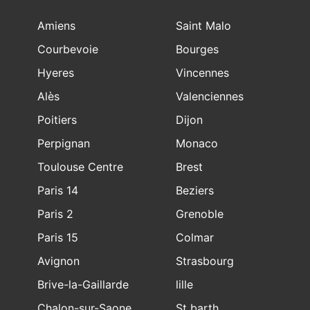
Amiens
Saint Malo
Courbevoie
Bourges
Hyeres
Vincennes
Alès
Valenciennes
Poitiers
Dijon
Perpignan
Monaco
Toulouse Centre
Brest
Paris 14
Beziers
Paris 2
Grenoble
Paris 15
Colmar
Avignon
Strasbourg
Brive-la-Gaillarde
lille
Chalon-sur-Saone
St barth