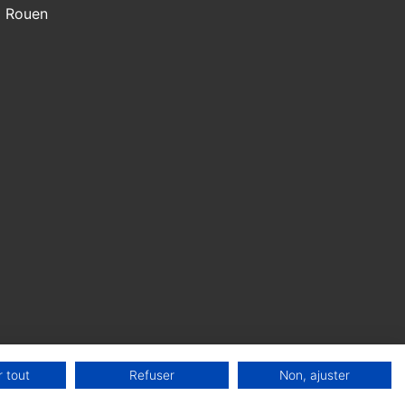
Rouen
 tout
Refuser
Non, ajuster