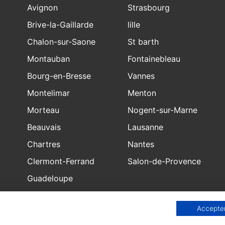
Avignon
Strasbourg
Brive-la-Gaillarde
lille
Chalon-sur-Saone
St barth
Montauban
Fontainebleau
Bourg-en-Bresse
Vannes
Montelimar
Menton
Morteau
Nogent-sur-Marne
Beauvais
Lausanne
Chartres
Nantes
Clermont-Ferrand
Salon-de-Provence
Guadeloupe
Bourgoin
Accepter