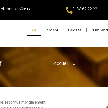
mbronne 75015 Paris
01 83 62 22 22
Or
Argent
Devises
Numisma
r
Accueil
»
Or
ble, reconnue mondialement,