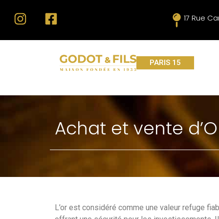
17 Rue Ca
PARIS 15
Achat et vente d’O
L’or est considéré comme une valeur refuge fia