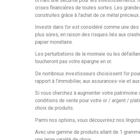
offrant une sécurité pour les investissements. Il
crises financières de toutes sortes. Les grande
construites grâce à l’achat de ce métal précieux.
Investir dans l’or est considéré comme une des
plus sûres, en raison des risques liés aux crash
papier monétaire.
Les perturbations de la monnaie ou les défailla
toucheront pas votre épargne en or.
De nombreux investisseurs choisissent l’or pour
rapport à l’immobilier, aux assurances-vie et aux 
Si vous cherchez à augmenter votre patrimoine o
conditions de vente pour votre or / argent / pla
choix de produits.
Parmi nos options, vous découvrirez nos lingots 
Avec une gamme de produits allant de 1 gramme 
une large variété de choix.