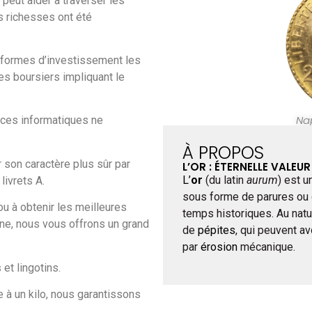
 peut aider à traverser les
s richesses ont été
 formes d’investissement les
es boursiers impliquant le
Na
nces informatiques ne
À PROPOS
 son caractère plus sûr par
L’OR : ÉTERNELLE VALEU
L’
or
(du latin
aurum
) est u
livrets A.
sous forme de parures ou
u à obtenir les meilleures
temps historiques. Au natu
tine, nous vous offrons un grand
de
pépites
, qui peuvent av
par
érosion
mécanique.
et lingotins.
à un kilo, nous garantissons