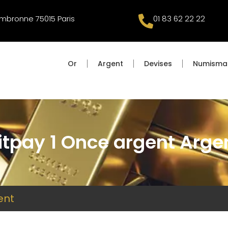
mbronne 75015 Paris
01 83 62 22 22
Or
Argent
Devises
Numisma
itpay 1 Once argent Arge
ent