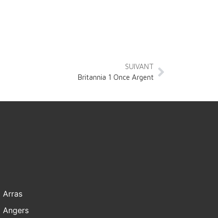
SUIVANT
Britannia 1 Once Argent
Arras
Angers