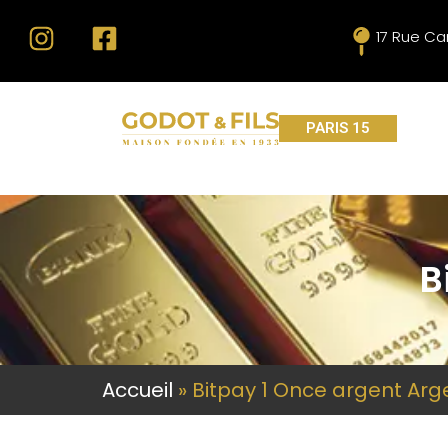
17 Rue Ca
PARIS 15
B
Accueil
»
Bitpay 1 Once argent Arg