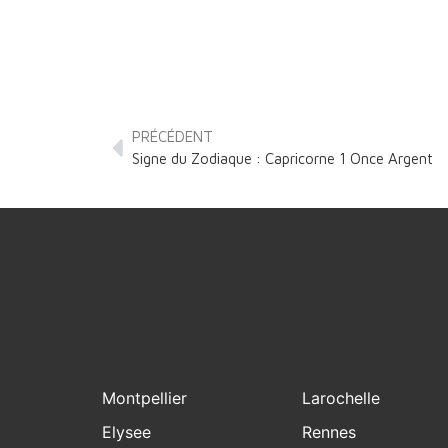
PRÉCÉDENT
Signe du Zodiaque : Capricorne 1 Once Argent
Montpellier
Larochelle
Elysee
Rennes