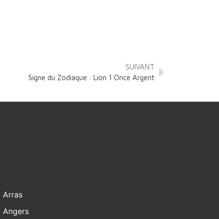
SUIVANT
Signe du Zodiaque : Lion 1 Once Argent
Arras
Angers