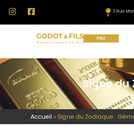
3 Rue Mar
PAU
Signe du
Accueil
»
Signe du Zodiaque : Gém