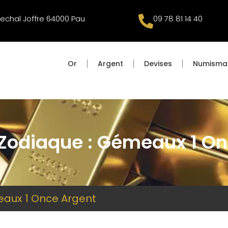
echal Joffre 64000 Pau
09 78 81 14 40
Or
Argent
Devises
Numisma
 Zodiaque : Gémeaux 1 On
eaux 1 Once Argent