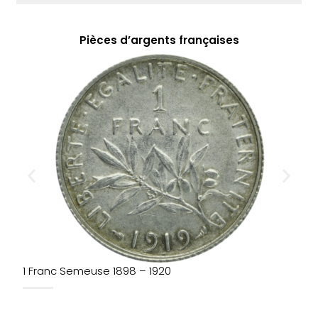
Pièces d’argents françaises
1 Franc Semeuse 1898 – 1920
5