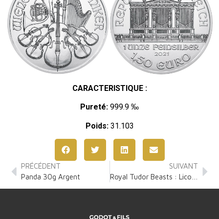
CARACTERISTIQUE :
Pureté:
999.9 ‰
Poids:
31.103
PRÉCÉDENT
SUIVANT
Panda 30g Argent
Royal Tudor Beasts : Licorne de Seymour 2 Onces Argent