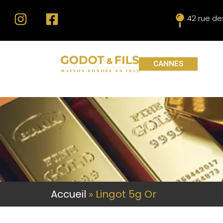
42 rue d
CANNES
Accueil
»
Lingot 5g Or