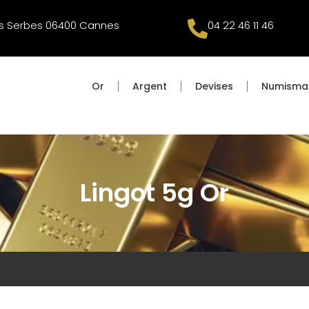
es Serbes 06400 Cannes
04 22 46 11 46
Or
Argent
Devises
Numisma
Lingot 5g Or