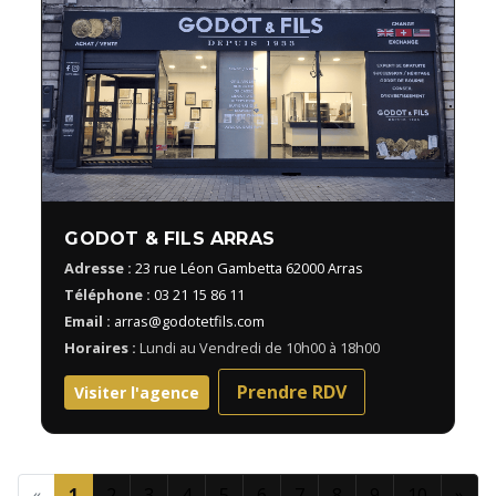
GODOT & FILS ARRAS
Adresse :
23 rue Léon Gambetta 62000 Arras
Téléphone :
03 21 15 86 11
Email :
arras@godotetfils.com
Horaires :
Lundi au Vendredi de 10h00 à 18h00
Prendre RDV
Visiter l'agence
«
1
2
3
4
5
6
7
8
9
10
»