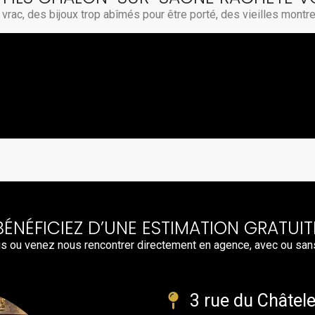
vrac, des bijoux trop abîmés pour être porté, des vieilles montr
BÉNÉFICIEZ D’UNE ESTIMATION GRATUIT
s ou venez nous rencontrer directement en agence, avec ou san
3 rue du Châtel