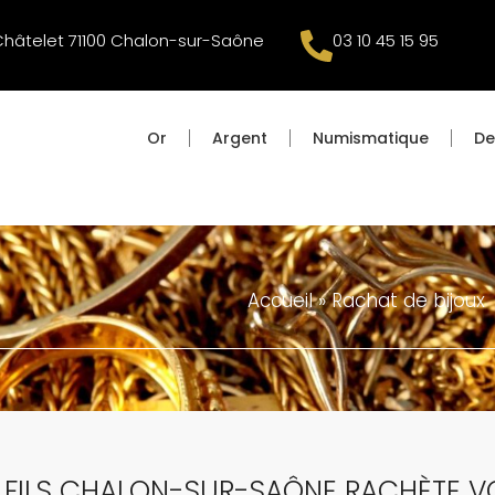
Châtelet 71100 Chalon-sur-Saône
03 10 45 15 95
Or
Argent
Numismatique
De
Accueil
»
Rachat de bijoux
FILS CHALON-SUR-SAÔNE RACHÈTE V