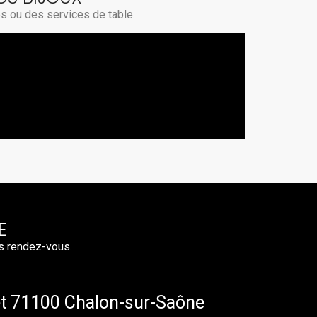
es ou des services de table.
E
s rendez-vous.
et 71100 Chalon-sur-Saône