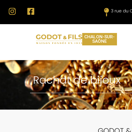
3 rue du 
CHALON-SUR-
SAÔNE
Rachat de bijoux
GODOT & 