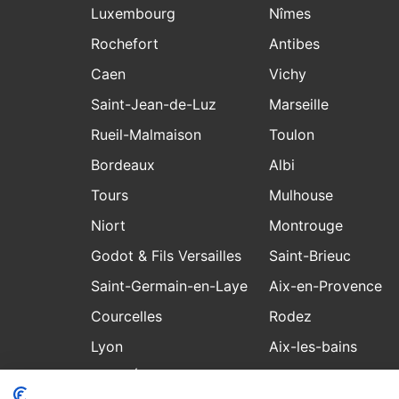
Luxembourg
Nîmes
Rochefort
Antibes
Caen
Vichy
Saint-Jean-de-Luz
Marseille
Rueil-Malmaison
Toulon
Bordeaux
Albi
Tours
Mulhouse
Niort
Montrouge
Godot & Fils Versailles
Saint-Brieuc
Saint-Germain-en-Laye
Aix-en-Provence
Courcelles
Rodez
Lyon
Aix-les-bains
Saint-Étienne
Laval