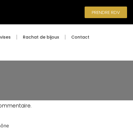
PRENDRE RDV
vises
Rachat de bijoux
Contact
commentaire.
aône