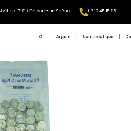
Châtelet 71100 Chalon-sur-Saône
03 10 45 15 95
Or
Argent
Numismatique
De