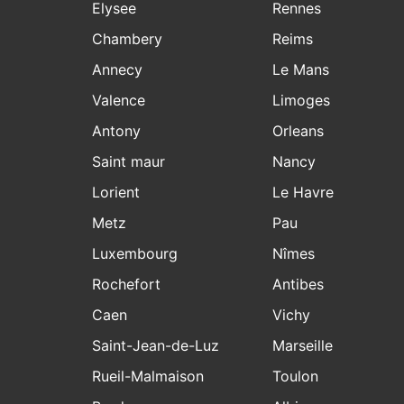
Elysee
Rennes
Chambery
Reims
Annecy
Le Mans
Valence
Limoges
Antony
Orleans
Saint maur
Nancy
Lorient
Le Havre
Metz
Pau
Luxembourg
Nîmes
Rochefort
Antibes
Caen
Vichy
Saint-Jean-de-Luz
Marseille
Rueil-Malmaison
Toulon