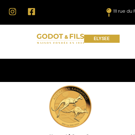
111 rue d
ELYSEE