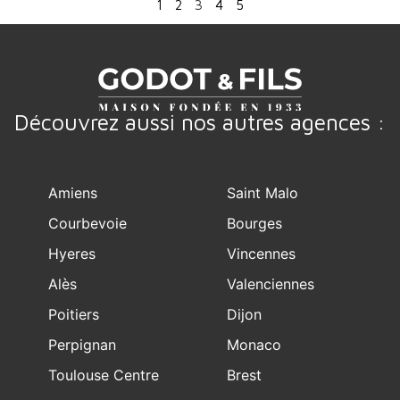
1
2
3
4
5
Découvrez aussi nos autres agences :
Amiens
Saint Malo
Courbevoie
Bourges
Hyeres
Vincennes
Alès
Valenciennes
Poitiers
Dijon
Perpignan
Monaco
Toulouse Centre
Brest