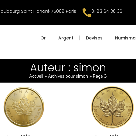
u Faubourg Saint Honoré 75008 Paris
01 83 64 36 36
Or
Argent
Devises
Numisma
Auteur :
simon
Accueil
»
Archives pour simon
»
Page 3