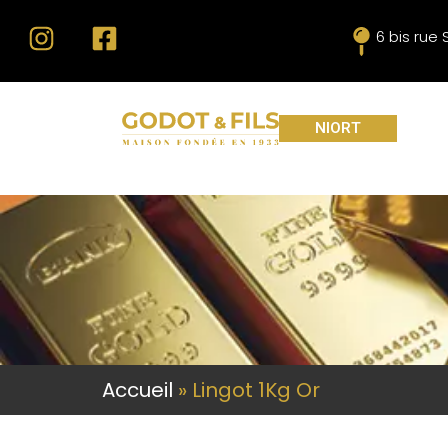
6 bis rue
NIORT
Accueil
»
Lingot 1Kg Or