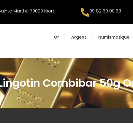
 Sainte Marthe 79000 Niort
09 82 69 00 63
Or
Argent
Numismatique
Lingotin Combibar 50g O
r