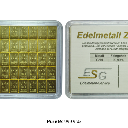
Pureté:
999.9 ‰