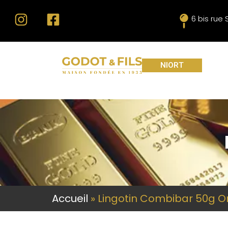
6 bis rue
NIORT
Accueil
»
Lingotin Combibar 50g O