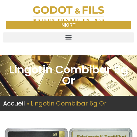
NIORT
Lingotin Combibar 5g
Or
Accueil
»
Lingotin Combibar 5g Or