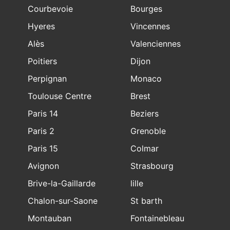
Courbevoie
Bourges
Hyeres
Vincennes
Alès
Valenciennes
Poitiers
Dijon
Perpignan
Monaco
Toulouse Centre
Brest
Paris 14
Beziers
Paris 2
Grenoble
Paris 15
Colmar
Avignon
Strasbourg
Brive-la-Gaillarde
lille
Chalon-sur-Saone
St barth
Montauban
Fontainebleau