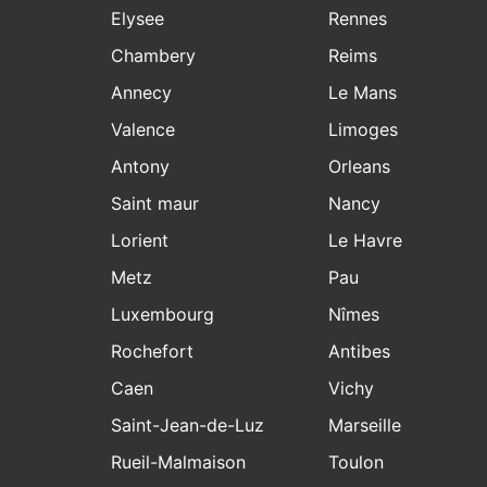
Elysee
Rennes
Chambery
Reims
Annecy
Le Mans
Valence
Limoges
Antony
Orleans
Saint maur
Nancy
Lorient
Le Havre
Metz
Pau
Luxembourg
Nîmes
Rochefort
Antibes
Caen
Vichy
Saint-Jean-de-Luz
Marseille
Rueil-Malmaison
Toulon