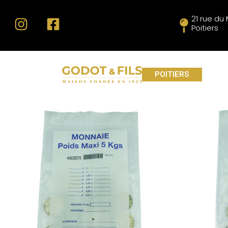
21 rue d
Poitiers
POITIERS