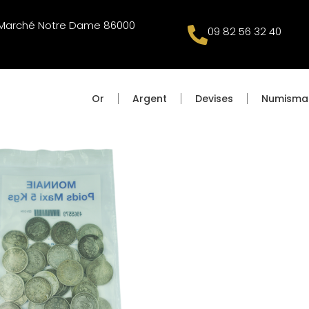
u Marché Notre Dame 86000
09 82 56 32 40
Or
Argent
Devises
Numisma